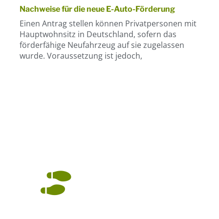
Nachweise für die neue E-Auto-Förderung
Einen Antrag stellen können Privatpersonen mit
Hauptwohnsitz in Deutschland, sofern das
förderfähige Neufahrzeug auf sie zugelassen
wurde. Voraussetzung ist jedoch,
Kontakt aufnehmen.
Wir sind gerne für Sie da.
Steuerberatung Sabine
Thieler
Diplom Finanzwirtin
Auf dem Weg zum
Sabine Thieler
Unternehmer?
Steuerberaterin