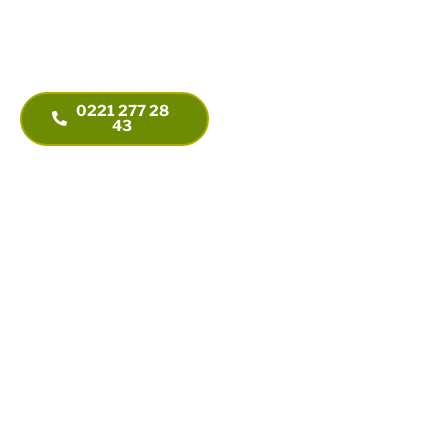
Wir helfen Ihnen gern
Aachener Str 340 – 346 B
von Anfang an. Beim
50933 Köln
Start-up oder in der
+ 49 221 277 28 43
Unternehmensnachfolge.
+ 49 221 277 28 53
0221 277 28
info@steuerberatung-
43
thieler.de