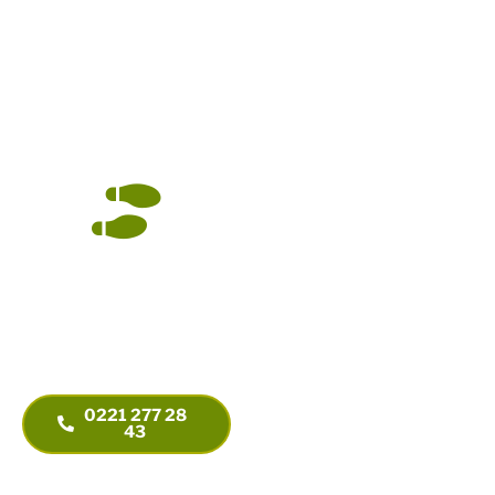
Kontakt aufnehmen.
Wir sind gerne für Sie da.
Steuerberatung Sabine
Thieler
Diplom Finanzwirtin
Auf dem Weg zum
Sabine Thieler
Unternehmer?
Steuerberaterin
Wir helfen Ihnen gern
Aachener Str 340 – 346 B
von Anfang an. Beim
50933 Köln
Start-up oder in der
+ 49 221 277 28 43
Unternehmensnachfolge.
+ 49 221 277 28 53
0221 277 28
info@steuerberatung-
43
thieler.de