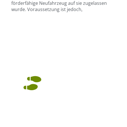
förderfähige Neufahrzeug auf sie zugelassen
wurde. Voraussetzung ist jedoch,
Kontakt aufnehmen.
Wir sind gerne für Sie da.
Steuerberatung Sabine
Thieler
Diplom Finanzwirtin
Auf dem Weg zum
Sabine Thieler
Unternehmer?
Steuerberaterin
Wir helfen Ihnen gern
Aachener Str 340 – 346 B
von Anfang an. Beim
50933 Köln
Start-up oder in der
+ 49 221 277 28 43