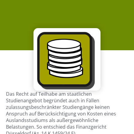
Das Recht auf Teilhabe am staatlichen
Studienangebot begründet auch in Fällen
zulassungsbeschränkter Studiengänge keinen
Anspruch auf Berücksichtigung von Kosten eines
Auslandsstudiums als außergewöhnliche
Belastungen. So entschied das Finanzgericht
Düsseldorf (Az. 14 K 1459/24 E).