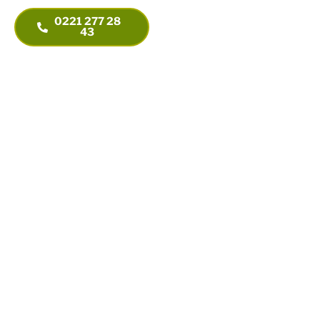
Unternehmensnachfolge.
+ 49 221 277 28 53
0221 277 28
info@steuerberatung-
43
thieler.de